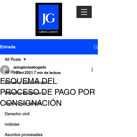
Entrada
All Posts
jairogarciaabogado
All Posts
13 oct 2021
7 min de lectura
ESQUEMA DEL
Derecho administrativo
PROCESO DE PAGO POR
Derecho disciplinario
CONSIGNACIÓN
Derecho de familia
Derecho civil
noticias
Asuntos procesales