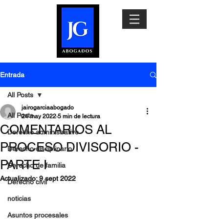
Entrada
All Posts
jairogarciaabogado
All Posts
24 may 2022
5 min de lectura
COMENTARIOS AL
Derecho administrativo
PROCESO DIVISORIO -
Derecho disciplinario
PARTE I
Derecho de familia
Actualizado:
9 sept 2022
Derecho civil
noticias
Asuntos procesales