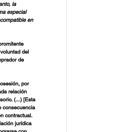
nto, la 
ma especial 
ncompatible en 
promitente 
voluntad del 
mprador de 
osesión, por 
a relación 
rio. (...) [Esta 
mo consecuencia 
́n contractual. 
ión jurídica 
lograrse con 