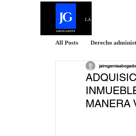
LA FIRMA
All Posts
Derecho administ
Derecho civil
jairogarciaabogado
noticias
ADQUISI
INMUEBL
derecho comercial
De
MANERA 