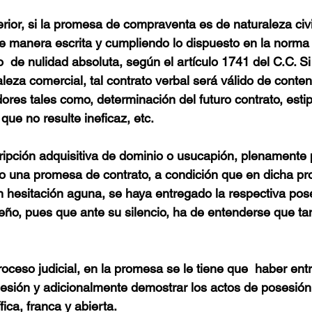
rior, si la promesa de compraventa es de naturaleza civi
 manera escrita y cumpliendo lo dispuesto en la norma c
o  de nulidad absoluta, según el artículo 1741 del C.C. S
leza comercial, tal contrato verbal será válido de conten
ores tales como, determinación del futuro contrato, estip
 que no resulte ineficaz, etc.
ripción adquisitiva de dominio o usucapión, plenamente
o una promesa de contrato, a condición que en dicha p
 hesitación aguna, se haya entregado la respectiva pose
ño, pues que ante su silencio, ha de entenderse que tan
 
roceso judicial, en la promesa se le tiene que  haber ent
sión y adicionalmente demostrar los actos de posesión 
ica, franca y abierta. 