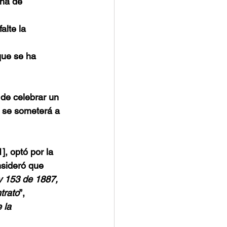
ha de 
alte la 
que se ha 
de celebrar un 
o se someterá a 
1]
, optó por la 
nsideró que 
ey 153 de 1887, 
trato
”, 
 la 