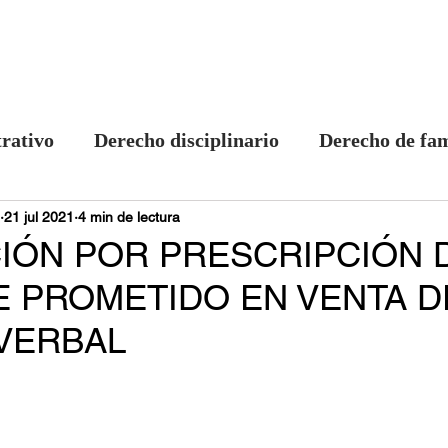
SERVICIOS
ABOGADOS
CONTA
rativo
Derecho disciplinario
Derecho de fam
21 jul 2021
Asuntos procesales
4 min de lectura
Derecho constitucional
CIÓN POR PRESCRIPCIÓN 
E PROMETIDO EN VENTA D
recho Comercial
VERBAL