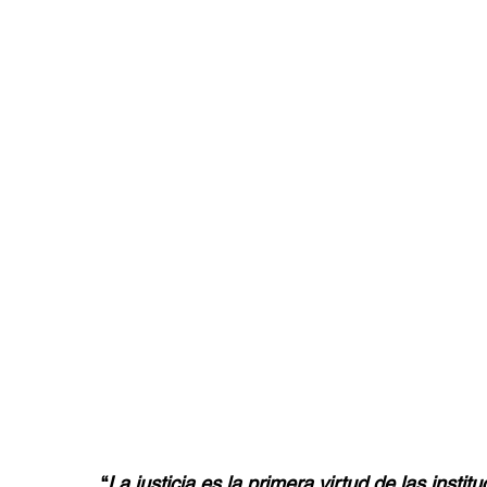
“
La justicia es la primera virtud de las institu