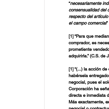
“
necesariamente indic
consensualidad del 
respecto del artícul
el campo comercial
”
[1] “Para que median
comprador, es necesa
prometiente vendedo
adquirirla.” (C.S. de
[1] “(...) la acción
habérsela entregado
negocial, pues el solo
Corporación ha señ
directa e inmediata de
Más exactamente, exi
negocial o contractua