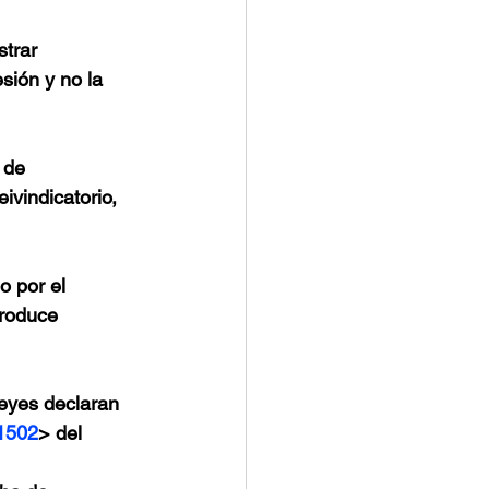
trar 
sión y no la 
 de 
vindicatorio, 
o por el 
produce 
leyes declaran 
1502
> del 