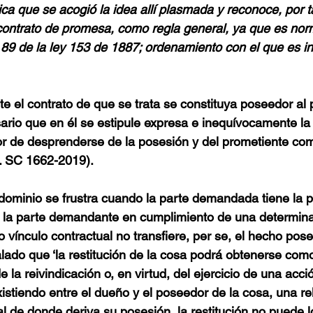
a que se acogió la idea allí plasmada y reconoce, por ta
contrato de promesa, como regla general, ya que es nor
o 89 de la ley 153 de 1887; ordenamiento con el que es i
te el contrato de que se trata se constituya poseedor al 
rio que en él se estipule expresa e inequívocamente la 
r de desprenderse de la posesión y del prometiente co
 J. SC 1662-2019).
 de dominio se frustra cuando la parte demandada tiene la p
 la parte demandante en cumplimiento de una determinad
 vínculo contractual no transfiere, per se, el hecho poseso
alado que ‘la restitución de la cosa podrá obtenerse co
 la reivindicación o, en virtud, del ejercicio de una accio
stiendo entre el dueño y el poseedor de la cosa, una relac
l de donde deriva su posesión, la restitución no puede 