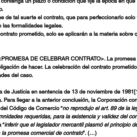
contenga un plazo o condición que fije la época en que 
o.
 de tal suerte el contrato, que para perfeccionarlo solo f
o las formalidades legales.
ontrato prometido, solo se aplicarán a la materia sobre 
 <PROMESA DE CELEBRAR CONTRATO>.
 La promesa 
ligación de hacer. La celebración del contrato prometid
ades del caso.
a de Justicia en sentencia de 13 de noviembre de 1981
[
. Para llegar a la anterior conclusión, la Corporación co
 del Código de Comercio “
no reprodujo el art. 89 de la l
mnidades requeridas, para la existencia y validez del con
 “
inferir que el legislador mercantil plasmó el principio de
 la promesa comercial de contrato
”. (…)